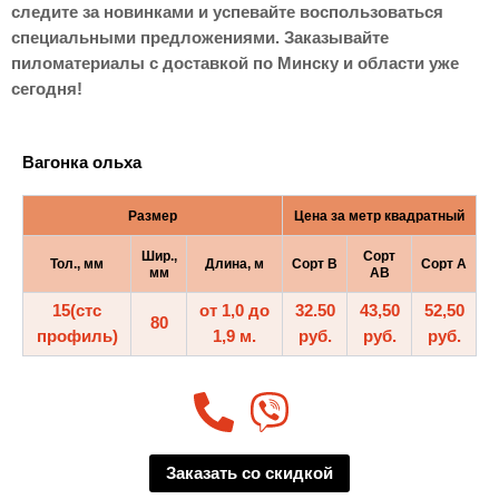
следите за новинками и успевайте воспользоваться
специальными предложениями. Заказывайте
пиломатериалы с доставкой по Минску и области уже
сегодня!
Вагонка ольха
Размер
Цена за метр квадратный
Шир.,
Сорт
Тол., мм
Длина, м
Сорт B
Сорт A
мм
AB
15(стс
от 1,0 до
32.50
43,50
52,50
80
профиль)
1,9 м.
руб.
руб.
руб.
Заказать со скидкой