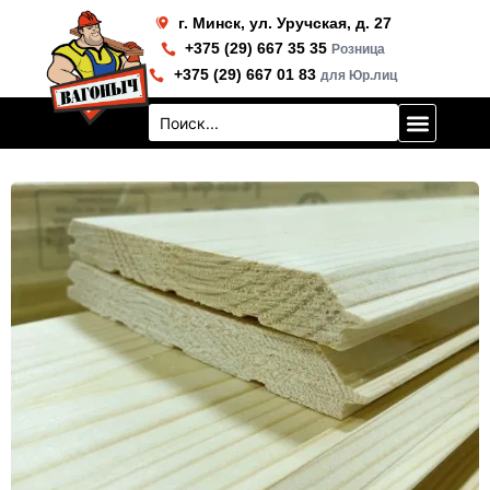
Перейти
г. Минск, ул. Уручская, д. 27
к
+375 (29) 667 35 35
Розница
содержимому
+375 (29) 667 01 83
для Юр.лиц
Search
...