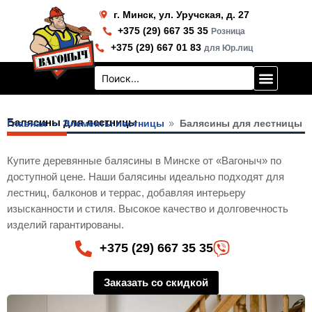
Перейти
г. Минск, ул. Уручская, д. 27
к
+375 (29) 667 35 35
Розница
содержимому
+375 (29) 667 01 83
для Юр.лиц
Search
...
Балясины для лестницы
Главная
Элементы лестницы
Балясины для лестницы
Купите деревянные балясины в Минске от «Вагоныч» по
доступной цене. Наши балясины идеально подходят для
лестниц, балконов и террас, добавляя интерьеру
изысканности и стиля. Высокое качество и долговечность
изделий гарантированы.
+375 (29) 667 35 35
Заказать со скидкой