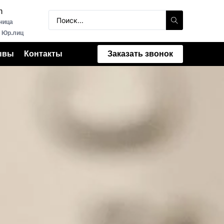
m
Search
ница
...
 Юр.лиц
ывы
Контакты
Заказать звонок